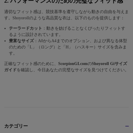
2. パフォーマンスのための完璧なフィット感
適切なフィット感は、競技基準を遵守しながら動きの自由を与えま
す。Shoyorollのような高品質な衣は、以下のものを提供します：
テーラードカット
：動きを妨げることなくぴったりフィットす
るように設計されています。
豊富なサイズ
：A0からA4までのオプション、および異なる体型
のための「L」（ロング）と「H」（ハスキー）サイズを含みま
す。
正確なフィット感のために、
ScorpionGI.com
の
Shoyoroll Giサイズ
ガイド
を確認し、今日あなたの完璧なサイズを見つけてください。
カテゴリー