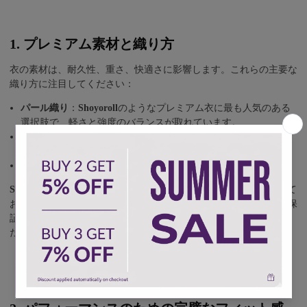
1. プレミアム素材と織り方
衣の素材は、耐久性、重さ、快適さに影響します。これらの主要な
織り方に注目してください：
パール織り
：
Shoyoroll
のようなプレミアム衣に最も人気のある
選択肢で、軽さと強度のバランスが取れています。
シングル織り
：軽量ですが、時間の経過とともに耐久性が劣り
ます。
ダブル織り
：重くて丈夫ですが、通気性は劣ります。
Shoyoroll GIs
は、高品位のパール織りコットンを使用して作られて
おり、トレーニングと競技の両方で比類のない耐久性と快適さを保
証します。
ScorpionGI
で最新の
Shoyoroll Giコレクション
をご覧く
ださい。