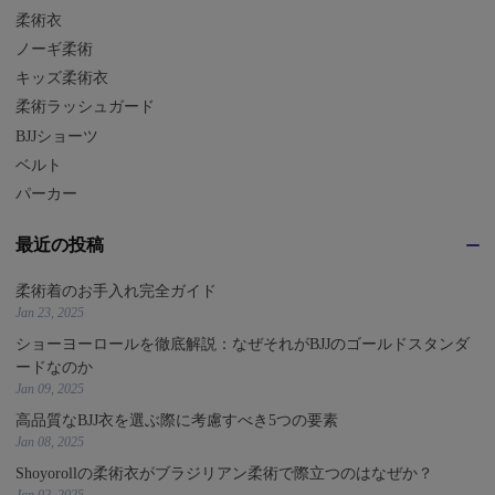
柔術衣
ノーギ柔術
キッズ柔術衣
柔術ラッシュガード
BJJショーツ
ベルト
パーカー
最近の投稿
柔術着のお手入れ完全ガイド
Jan 23, 2025
ショーヨーロールを徹底解説：なぜそれがBJJのゴールドスタンダ
ードなのか
Jan 09, 2025
高品質なBJJ衣を選ぶ際に考慮すべき5つの要素
Jan 08, 2025
Shoyorollの柔術衣がブラジリアン柔術で際立つのはなぜか？
Jan 02, 2025