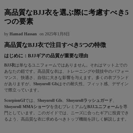
高品質なBJJ衣を選ぶ際に考慮すべき5
つの要素
by
Hamad Hassan
on
2025年1月8日
高品質なBJJ衣で注目すべき5つの特徴
はじめに：BJJギアの品質が重要な理由
BJJ衣
は単なるユニフォームではありません。それはマット上での
あなたの鎧です。高品質な衣は、トレーニングや競技中のパフォー
マンス、快適さ、自信に大きな影響を与えます。多くの衣ブランド
がありますが、
Shoyoroll GIs
はその耐久性、フィット感、デザイン
で際立っています。
ScorpionGI
では、
Shoyoroll GIs
、
Shoyorollラッシュガード
、
Shoyoroll MMAショーツ
を含むプレミアムな
BJJユニフォーム
を専
門としています。このガイドでは、ニーズに合ったギアに投資でき
るよう、高品質な衣に求めるべきトップ機能を詳しく解説します。