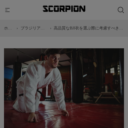
ホー
›
ブラジリアン
›
高品質なBJJ衣を選ぶ際に考慮すべき5
ム
柔術
つの要素